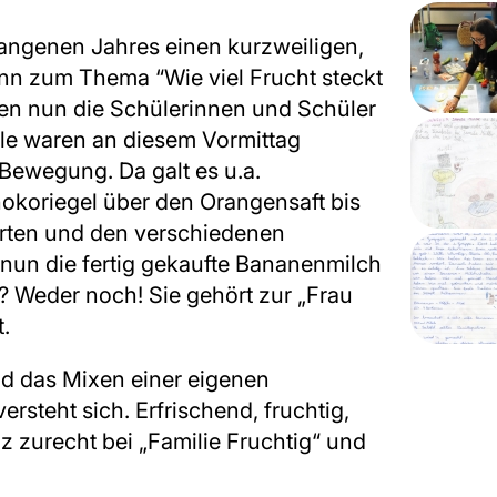
gangenen Jahres einen kurzweiligen,
nn zum Thema “Wie viel Frucht steckt
ren nun die Schülerinnen und Schüler
hle waren an diesem Vormittag
 Bewegung. Da galt es u.a.
hokoriegel über den Orangensaft bis
erten und den verschiedenen
nun die fertig gekaufte Bananenmilch
h“? Weder noch! Sie gehört zur „Frau
.
d das Mixen einer eigenen
steht sich. Erfrischend, fruchtig,
nz zurecht bei „Familie Fruchtig“ und