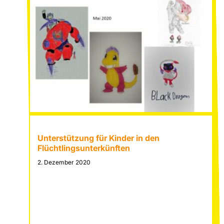
unterstü
Kinder
und
SchülerI
aus
der
Ukraine
Unterstützung für Kinder in den
Flüchtlingsunterkünften
2. Dezember 2020