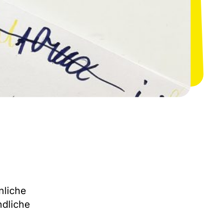
nliche
ndliche