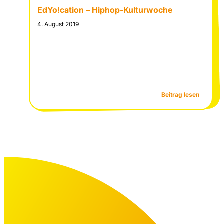
EdYo!cation – Hiphop-Kulturwoche
4. August 2019
:
Beitrag lesen
EdYo!cat
–
Hiphop-
Kulturw