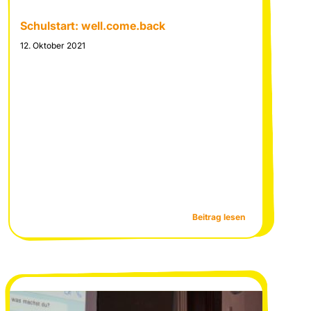
Schulstart: well.come.back
12. Oktober 2021
:
Beitrag lesen
pie
Schulstart:
well.come.back
m