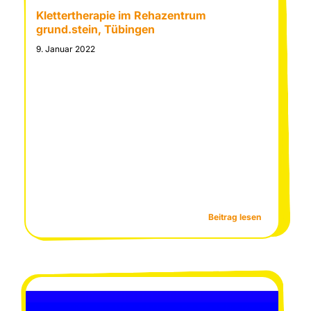
Klettertherapie im Rehazentrum
grund.stein, Tübingen
9. Januar 2022
:
Beitrag lesen
Kletterthera
nzimmer“
im
Rehazentru
grund.stein,