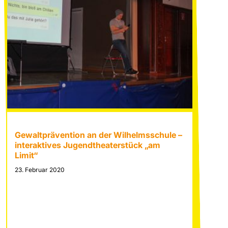
Gewaltprävention an der Wilhelmsschule –
interaktives Jugendtheaterstück „am
Limit“
23. Februar 2020