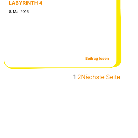
LABYRINTH 4
8. Mai 2016
:
Beitrag lesen
nschule
Ott-
Goebel-
1
2
Nächste Seite
Jugend-
Stiftung
fördert
LABYRINTH
4