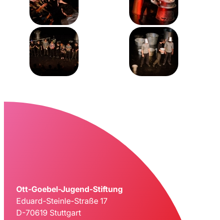
Ott-Goebel-Jugend-Stiftung
Eduard-Steinle-Straße 17
D-70619 Stuttgart