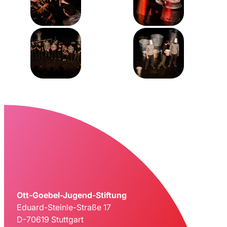
Ott-Goebel-Jugend-Stiftung
Eduard-Steinle-Straße 17
D-70619 Stuttgart